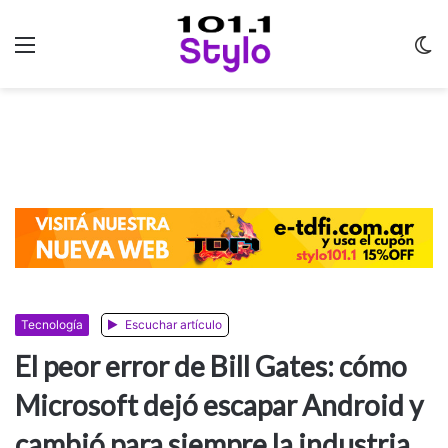
Menu
C
m
Tecnología
Escuchar artículo
El peor error de Bill Gates: cómo
Microsoft dejó escapar Android y
cambió para siempre la industria