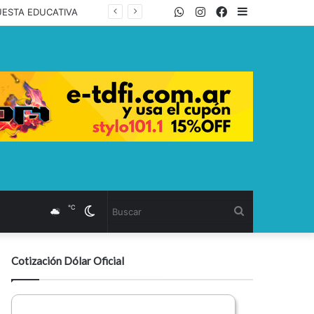
WhatsApp
Twitter
Instagram
Facebook
Sidebar
UESTA EDUCATIVA
℃
Cambiar
Buscar
modo
Cotización Dólar Oficial