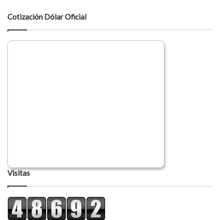
t
a
Cotización Dólar Oficial
r
i
o
Visitas