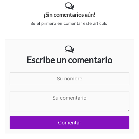
¡Sin comentarios aún!
Se el primero en comentar este artículo.
Escribe un comentario
S
u
n
S
o
u
m
c
b
o
r
m
e
e
n