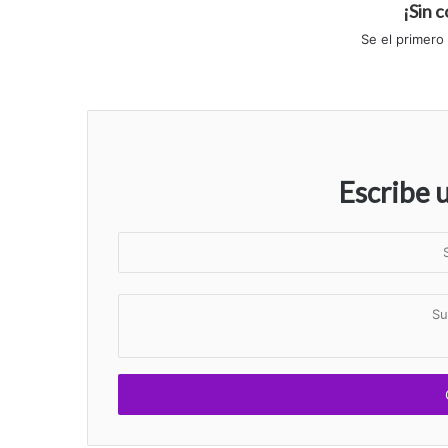
¡Sin 
Se el primero
Escribe 
S
u
n
S
o
u
m
c
b
o
r
m
e
e
n