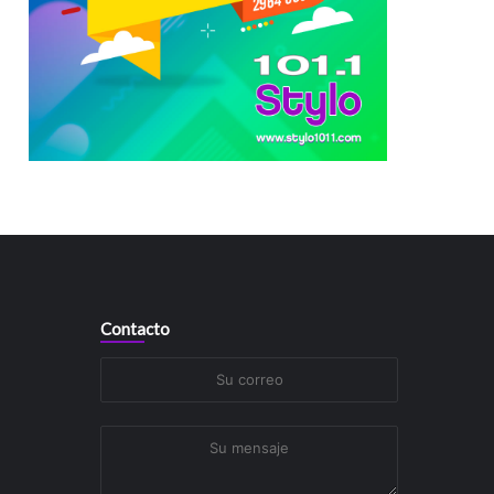
Contacto
Su
correo
Su
mensaje