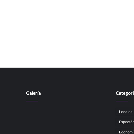
Galería
Categorí
Locales
Espectác
Economí