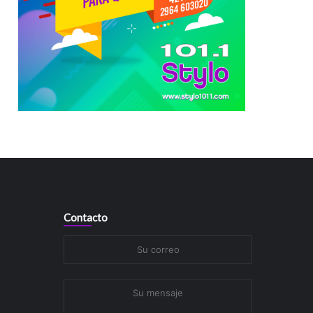
Contacto
Su
correo
Su
mensaje