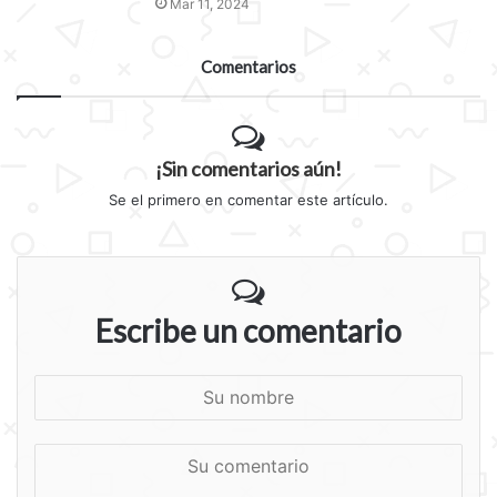
Mar 11, 2024
Comentarios
¡Sin comentarios aún!
Se el primero en comentar este artículo.
Escribe un comentario
S
u
n
S
o
u
m