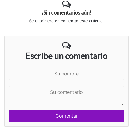
¡Sin comentarios aún!
Se el primero en comentar este artículo.
Escribe un comentario
S
u
n
S
o
u
m
c
b
o
r
m
e
e
n
t