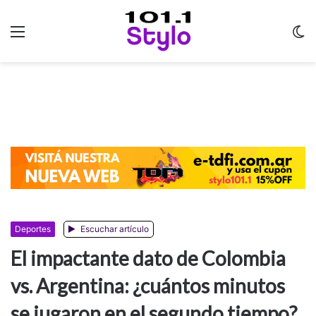
Menu
C
m
Deportes
Escuchar artículo
El impactante dato de Colombia
vs. Argentina: ¿cuántos minutos
se jugaron en el segundo tiempo?