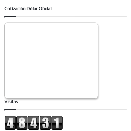
a
Cotización Dólar Oficial
r
i
o
Visitas