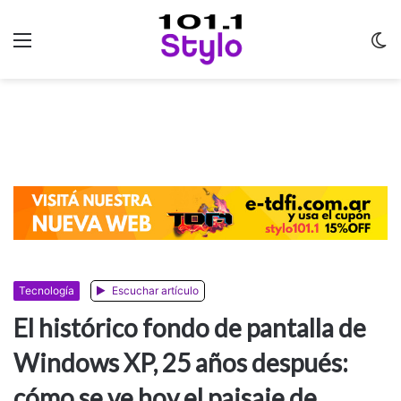
Menu
C
m
Tecnología
Escuchar artículo
El histórico fondo de pantalla de
Windows XP, 25 años después:
cómo se ve hoy el paisaje de