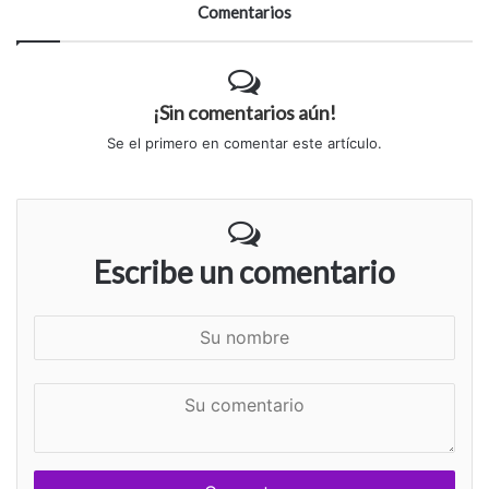
Comentarios
¡Sin comentarios aún!
Se el primero en comentar este artículo.
Escribe un comentario
S
u
n
S
o
u
m
c
b
o
r
m
e