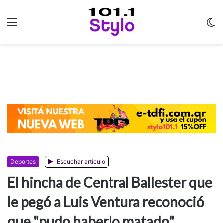
Menu
C
m
Deportes
Escuchar artículo
El hincha de Central Ballester que
le pegó a Luis Ventura reconoció
que "pudo haberlo matado"