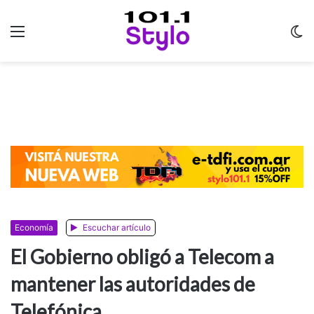
Menu
C
m
Economía
Escuchar artículo
El Gobierno obligó a Telecom a
mantener las autoridades de
Telefónica