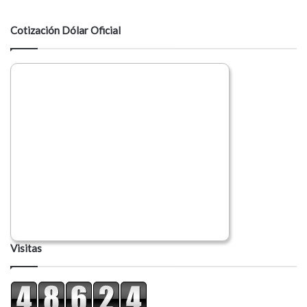
t
a
Cotización Dólar Oficial
r
i
o
Visitas