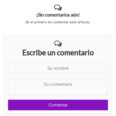
¡Sin comentarios aún!
Se el primero en comentar este artículo.
Escribe un comentario
S
u
n
S
o
u
m
c
b
o
r
m
e
e
n