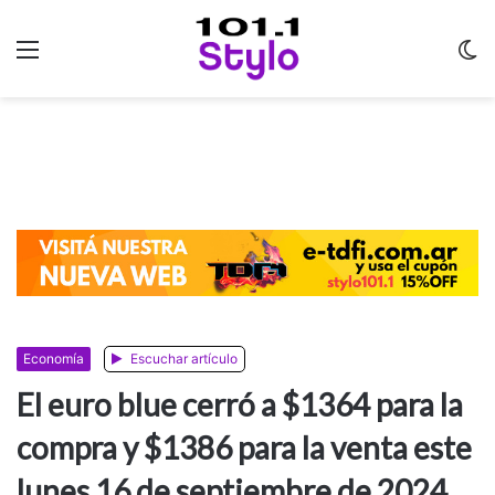
Menu
C
m
Economía
Escuchar artículo
El euro blue cerró a $1364 para la
compra y $1386 para la venta este
lunes 16 de septiembre de 2024