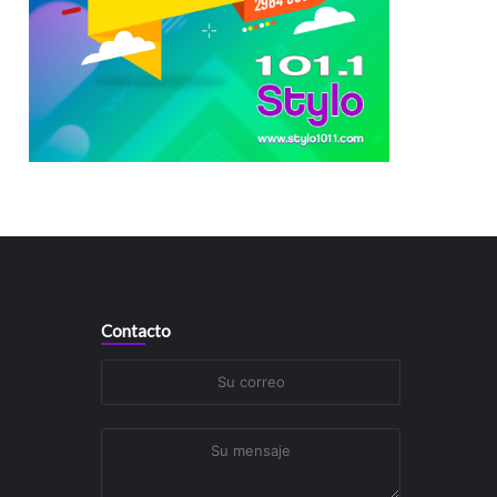
Contacto
Su
correo
Su
mensaje