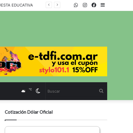
WhatsApp
Twitter
Instagram
Facebook
Sidebar
UESTA EDUCATIVA
℃
Cambiar
Buscar
modo
Cotización Dólar Oficial