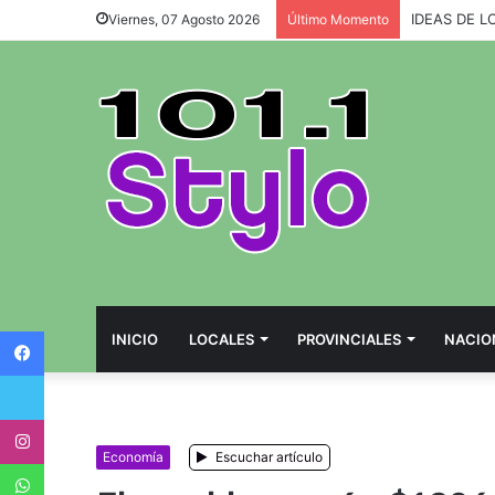
IDEAS DE L
Viernes, 07 Agosto 2026
Último Momento
Facebook
INICIO
LOCALES
PROVINCIALES
NACIO
Twitter
Instagram
Economía
Escuchar artículo
WhatsApp