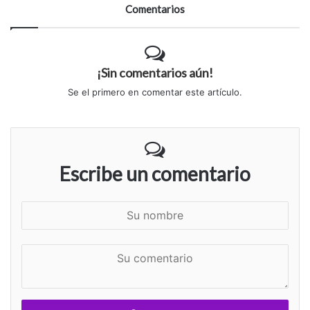
Comentarios
¡Sin comentarios aún!
Se el primero en comentar este artículo.
Escribe un comentario
S
u
n
S
o
u
m
c
b
o
r
m