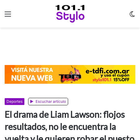
Menu
C
m
Deportes
Escuchar artículo
El drama de Liam Lawson: flojos
resultados, no le encuentra la
vuelta y le quieren robar el puesto