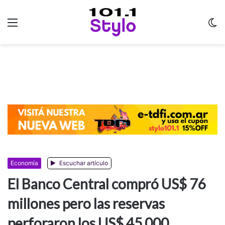
Menu
C
m
Economía
Escuchar artículo
El Banco Central compró US$ 76
millones pero las reservas
perforaron los US$ 45.000