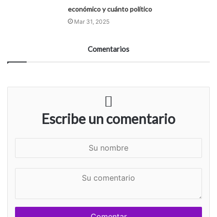
económico y cuánto político
Mar 31, 2025
Comentarios
Escribe un comentario
S
u
n
S
o
u
m
c
b
o
r
m
e