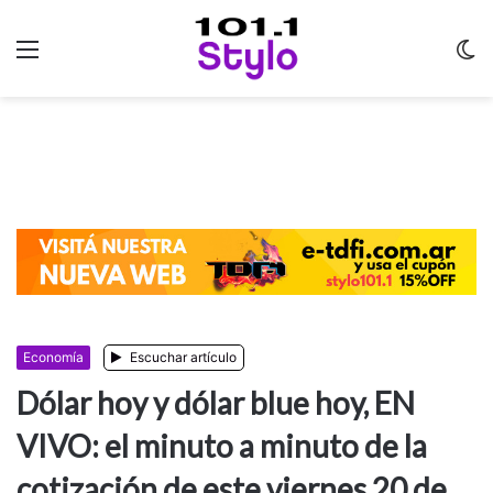
Menu
C
m
Economía
Escuchar artículo
Dólar hoy y dólar blue hoy, EN
VIVO: el minuto a minuto de la
cotización de este viernes 20 de