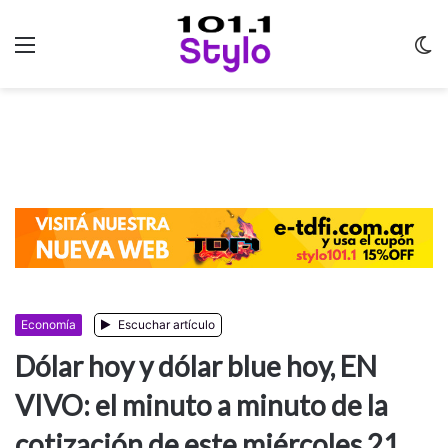
Menu
C
m
Economía
Escuchar artículo
Dólar hoy y dólar blue hoy, EN
VIVO: el minuto a minuto de la
cotización de este miércoles 21