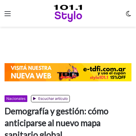
Menu
C
m
Nacionales
Escuchar artículo
Demografía y gestión: cómo
anticiparse al nuevo mapa
sanitario global