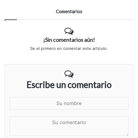
Comentarios
¡Sin comentarios aún!
Se el primero en comentar este artículo.
Escribe un comentario
S
u
n
S
o
u
m
c
b