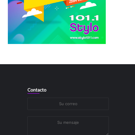
Contacto
Su
correo
Su
mensaje