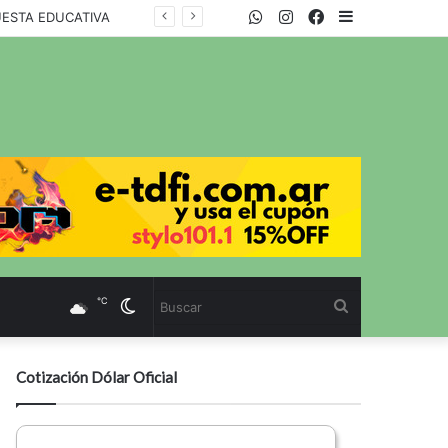
WhatsApp
Twitter
Instagram
Facebook
Sidebar
UESTA EDUCATIVA
℃
Cambiar
Buscar
modo
Cotización Dólar Oficial