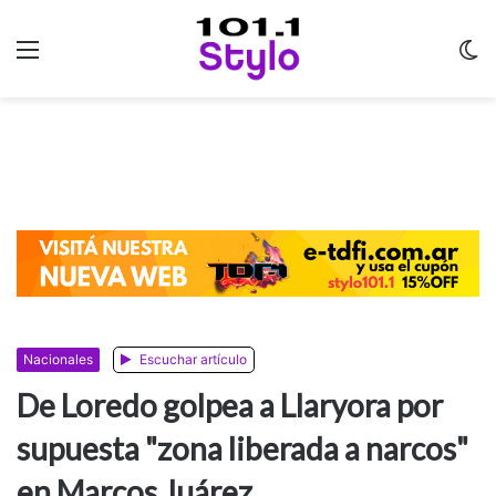
Menu
C
m
Nacionales
Escuchar artículo
De Loredo golpea a Llaryora por
supuesta "zona liberada a narcos"
en Marcos Juárez