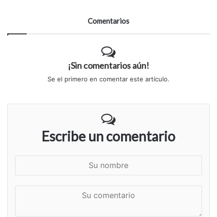
Comentarios
¡Sin comentarios aún!
Se el primero en comentar este artículo.
Escribe un comentario
S
u
n
S
o
u
m
c
b