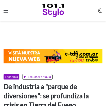
Menu
C
m
Economía
Escuchar artículo
De industria a "parque de
diversiones": se profundiza la
crisis en Tierra del Fuego