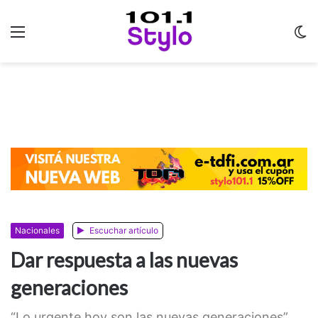
Menu
C
m
Nacionales
Escuchar artículo
Dar respuesta a las nuevas
generaciones
“Lo urgente hoy son las nuevas generaciones”