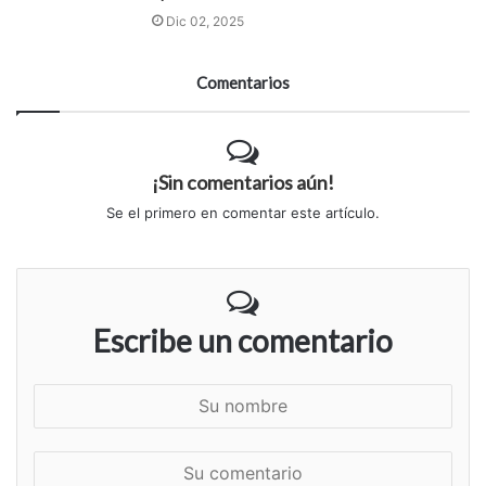
Dic 02, 2025
Comentarios
¡Sin comentarios aún!
Se el primero en comentar este artículo.
Escribe un comentario
S
u
n
S
o
u