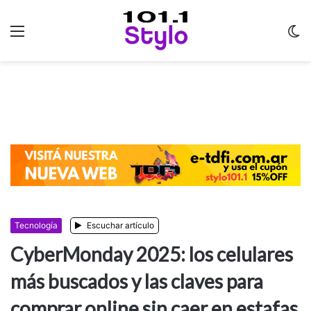
Menu
C
m
Tecnología
Escuchar artículo
CyberMonday 2025: los celulares
más buscados y las claves para
comprar online sin caer en estafas