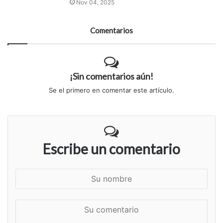
Nov 04, 2025
Comentarios
¡Sin comentarios aún!
Se el primero en comentar este artículo.
Escribe un comentario
S
u
n
S
o
u
m