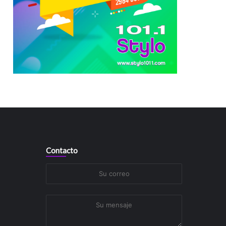
Contacto
Su
correo
Su
mensaje