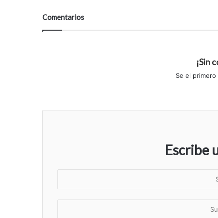
Comentarios
¡Sin 
Se el primero
Escribe 
S
u
n
S
o
u
m