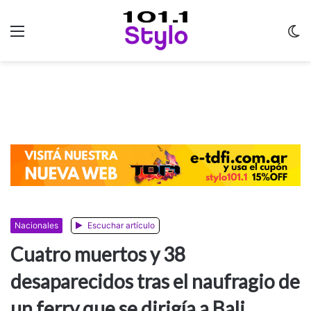
Menu
C
m
Nacionales
Escuchar artículo
Cuatro muertos y 38
desaparecidos tras el naufragio de
un ferry que se dirigía a Bali,