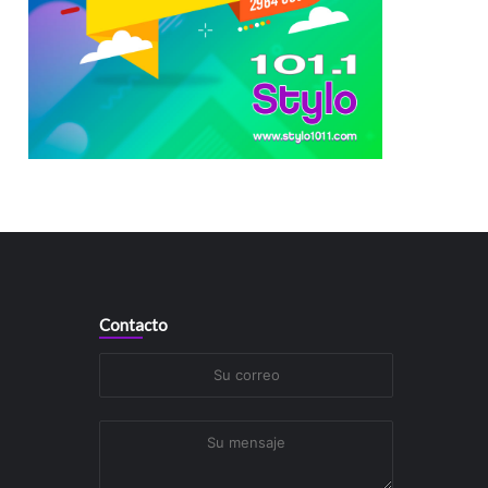
Contacto
Su
correo
Su
mensaje