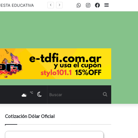
WhatsApp
Twitter
Instagram
Facebook
Sidebar
UESTA EDUCATIVA
℃
Cambiar
Buscar
modo
Cotización Dólar Oficial