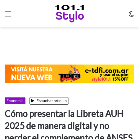
Menu
C
m
Economía
Escuchar artículo
Cómo presentar la Libreta AUH
2025 de manera digital y no
perder el complemento de ANSES