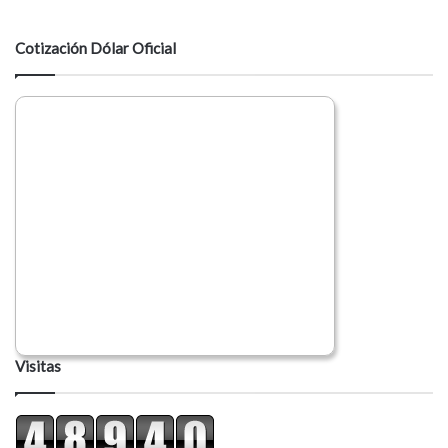
t
a
Cotización Dólar Oficial
r
i
o
Visitas