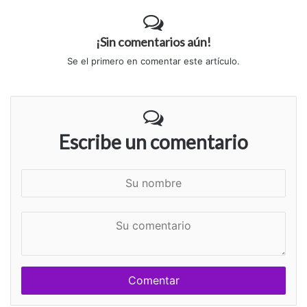
¡Sin comentarios aún!
Se el primero en comentar este artículo.
Escribe un comentario
S
u
n
S
o
u
m
c
b
o
r
m
e
e
n