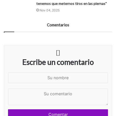
tenemos que meternos tiros en las piernas"
Nov 04, 2025
Comentarios
Escribe un comentario
S
u
n
S
o
u
m
c
b
o
r
m
e