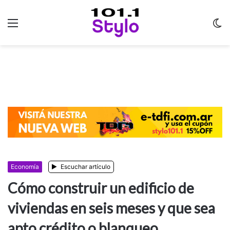
Menu
C
m
Economía
Escuchar artículo
Cómo construir un edificio de
viviendas en seis meses y que sea
apto crédito o blanqueo