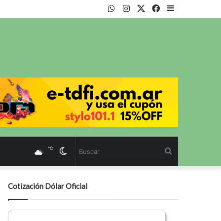
WhatsApp
Instagram
Twitter
Facebook
Sidebar
℃
Cambiar
Buscar
modo
Cotización Dólar Oficial