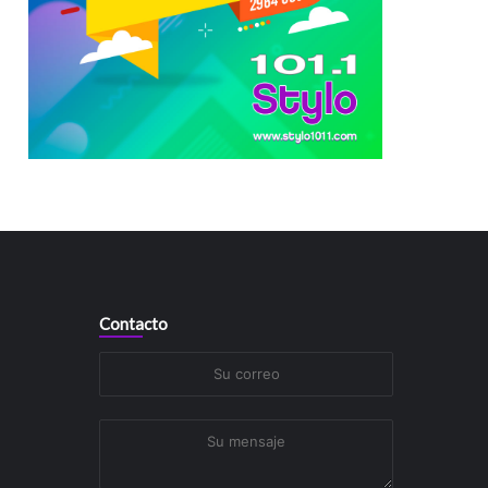
Contacto
Su
correo
Su
mensaje