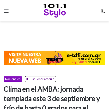
Menu
C
m
Nacionales
Escuchar artículo
Clima en el AMBA: jornada
templada este 3 de septiembre y
frío de hasta 0 grados para el