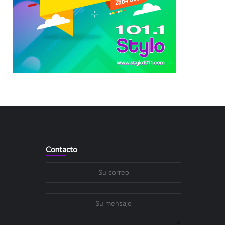
Contacto
Su
correo
Su
mensaje