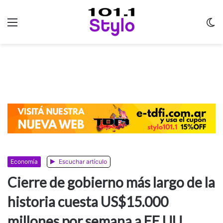
Menu
C
m
Economía
Escuchar artículo
Cierre de gobierno más largo de la
historia cuesta US$15.000
millones por semana a EE.UU.