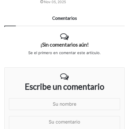
Nov 05, 2025
Comentarios
¡Sin comentarios aún!
Se el primero en comentar este artículo.
Escribe un comentario
S
u
n
S
o
u
m