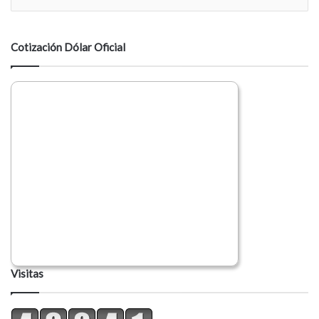
n
t
a
Cotización Dólar Oficial
r
i
o
Visitas