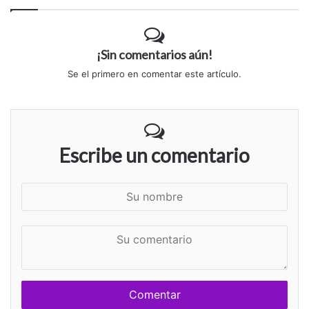
¡Sin comentarios aún!
Se el primero en comentar este artículo.
Escribe un comentario
S
u
n
S
o
u
m
c
b
o
r
m
e
e