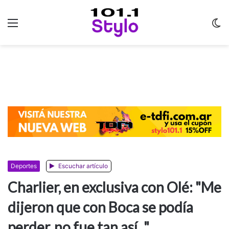
Menu
C
m
Deportes
Escuchar artículo
Charlier, en exclusiva con Olé: "Me
dijeron que con Boca se podía
perder, no fue tan así..."