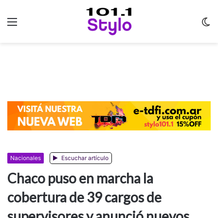
Menu
C
m
Nacionales
Escuchar artículo
Chaco puso en marcha la
cobertura de 39 cargos de
supervisores y anunció nuevos