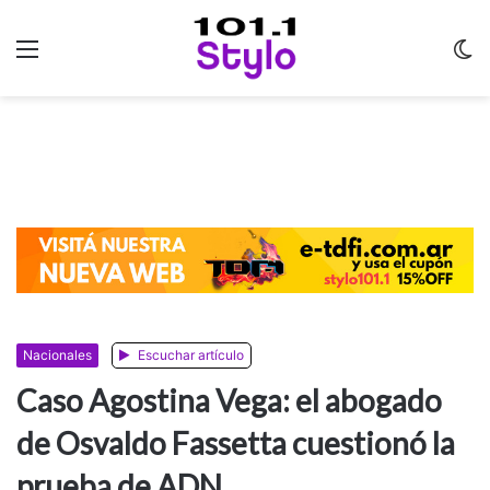
Menu
C
m
Nacionales
Escuchar artículo
Caso Agostina Vega: el abogado
de Osvaldo Fassetta cuestionó la
prueba de ADN