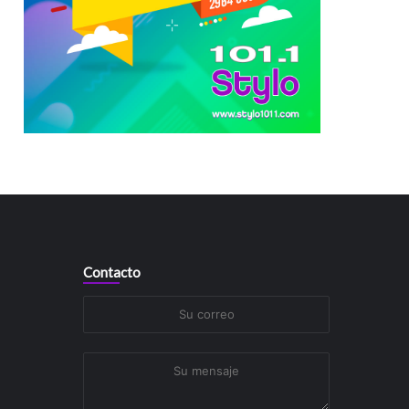
Contacto
Su
correo
Su
mensaje