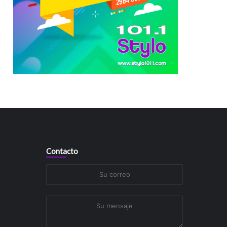
Contacto
Su
correo
Su
mensaje