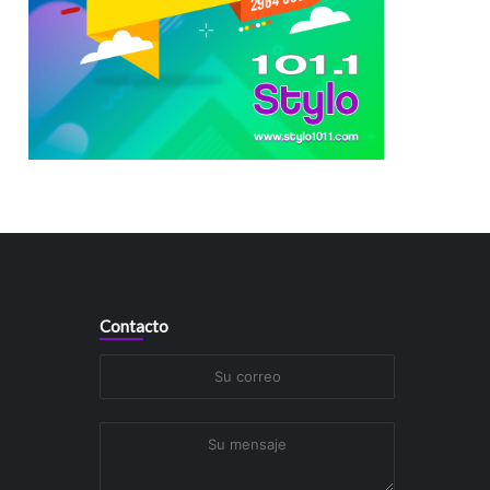
Contacto
Su
correo
Su
mensaje