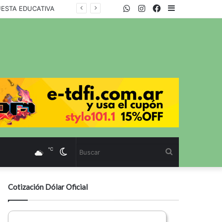
WhatsApp
Twitter
Instagram
Facebook
Sidebar
UESTA EDUCATIVA
℃
Cambiar
Buscar
modo
Cotización Dólar Oficial