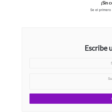
¡Sin 
Se el primero
Escribe 
S
u
n
S
o
u
m
c
b
o
r
m
e
e
n