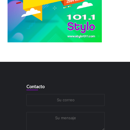
Contacto
Su
correo
Su
mensaje