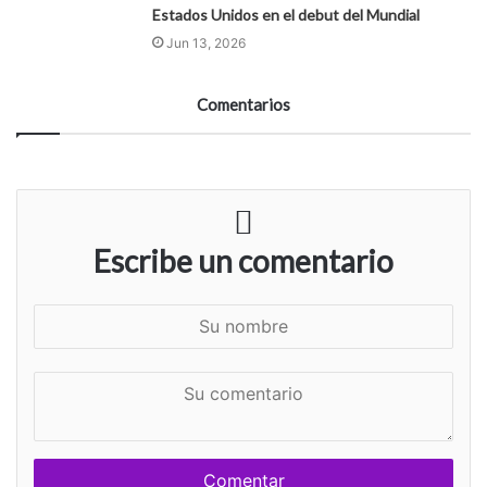
Estados Unidos en el debut del Mundial
Jun 13, 2026
Comentarios
Escribe un comentario
S
u
n
S
o
u
m
c
b
o
r
m
e