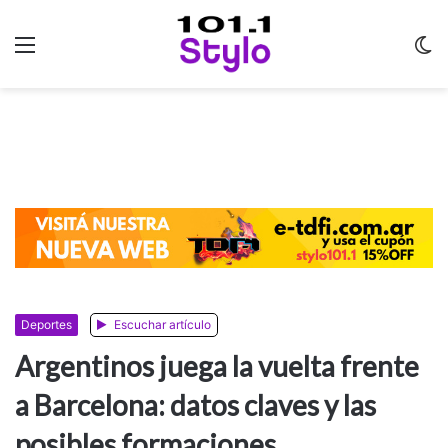
Menu
C
m
Deportes
Escuchar artículo
Argentinos juega la vuelta frente
a Barcelona: datos claves y las
posibles formaciones