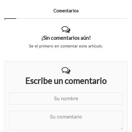
Comentarios
¡Sin comentarios aún!
Se el primero en comentar este artículo.
Escribe un comentario
S
u
n
S
o
u
m
c
b