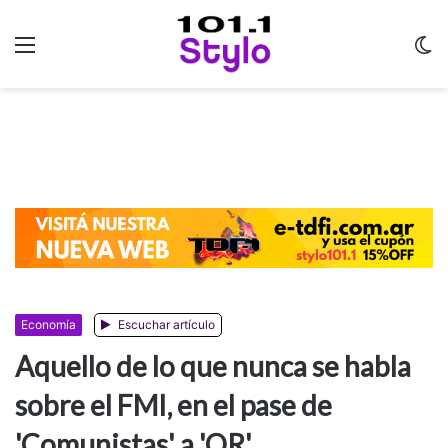
Menu
C
m
Economía
Escuchar artículo
Aquello de lo que nunca se habla
sobre el FMI, en el pase de
'Comunistas' a 'QR'