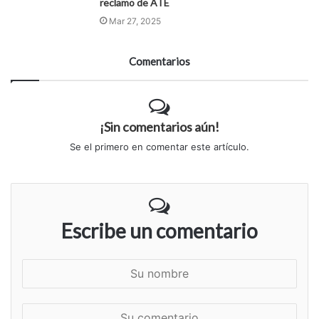
reclamo de ATE
Mar 27, 2025
Comentarios
¡Sin comentarios aún!
Se el primero en comentar este artículo.
Escribe un comentario
S
u
n
S
o