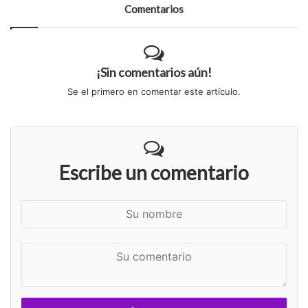
Comentarios
¡Sin comentarios aún!
Se el primero en comentar este artículo.
Escribe un comentario
S
u
n
S
o
u
m
c
b
o
r
m