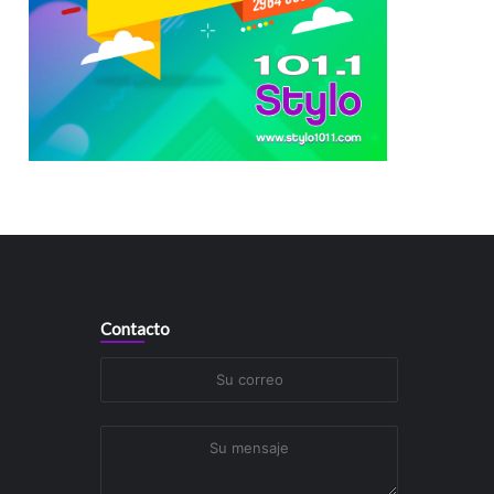
Contacto
Su
correo
Su
mensaje