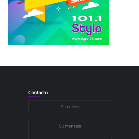
Contacto
Su
correo
Su
mensaje