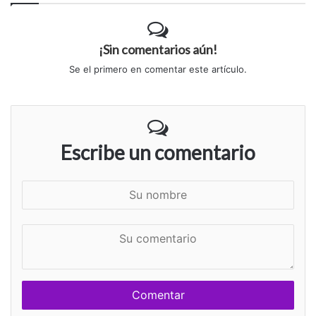
¡Sin comentarios aún!
Se el primero en comentar este artículo.
Escribe un comentario
S
u
n
S
o
u
m
c
b
o
r
m
e
e