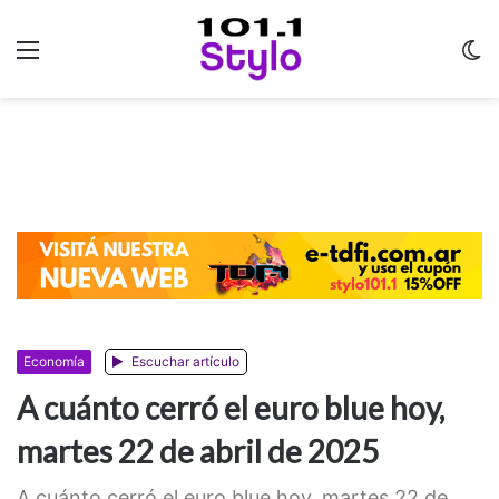
Menu
C
m
Economía
Escuchar artículo
A cuánto cerró el euro blue hoy,
martes 22 de abril de 2025
A cuánto cerró el euro blue hoy, martes 22 de