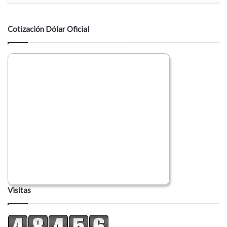
n
t
a
Cotización Dólar Oficial
r
i
o
Visitas