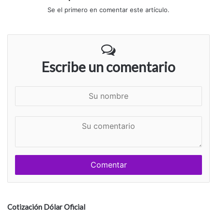
Se el primero en comentar este artículo.
Escribe un comentario
S
u
n
S
o
u
m
c
b
o
r
m
e
e
n
t
a
Cotización Dólar Oficial
r