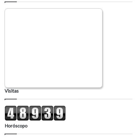
i
o
Visitas
Horóscopo