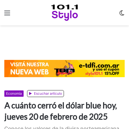
Menu
C
m
Economía
Escuchar artículo
A cuánto cerró el dólar blue hoy,
jueves 20 de febrero de 2025
Conoce los valores de la divisa norteamericana