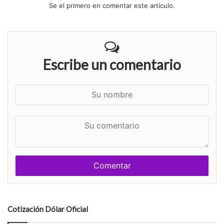
Se el primero en comentar este artículo.
Escribe un comentario
S
u
n
S
o
u
m
c
b
o
r
m
e
e
n
t
a
Cotización Dólar Oficial
r