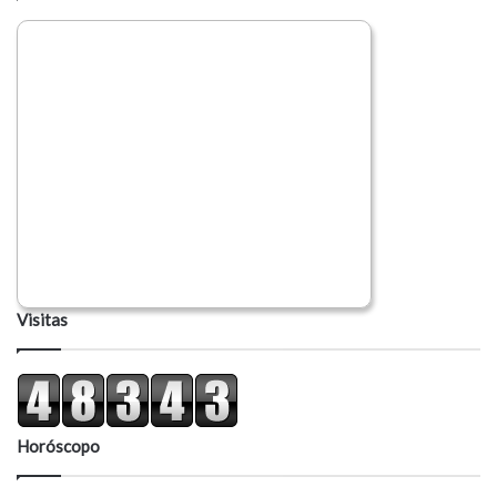
i
o
Visitas
Horóscopo